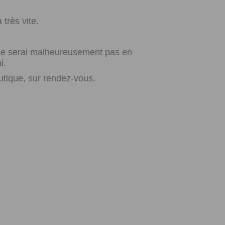
très vite.
e ne serai malheureusement pas en
i.
utique, sur rendez-vous.