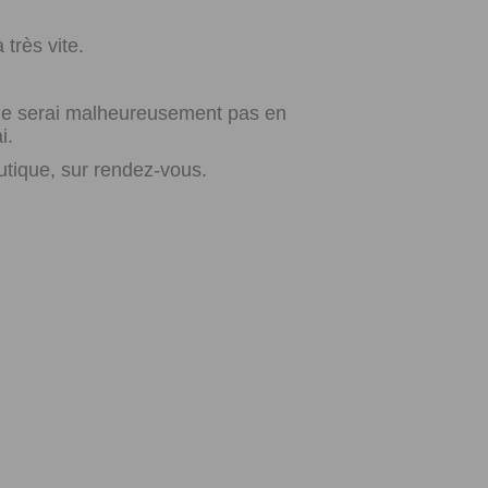
très vite.
e ne serai malheureusement pas en
i.
utique, sur rendez-vous.