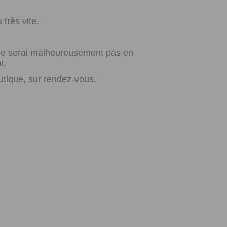
très vite.
e ne serai malheureusement pas en
i.
utique, sur rendez-vous.