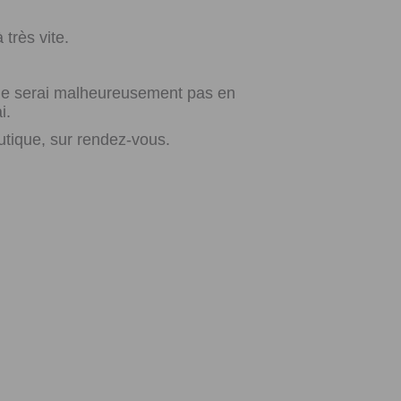
très vite.
e ne serai malheureusement pas en
i.
utique, sur rendez-vous.