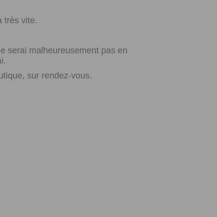
très vite.
e ne serai malheureusement pas en
i.
utique, sur rendez-vous.