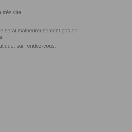
très vite.
e ne serai malheureusement pas en
i.
utique, sur rendez-vous.