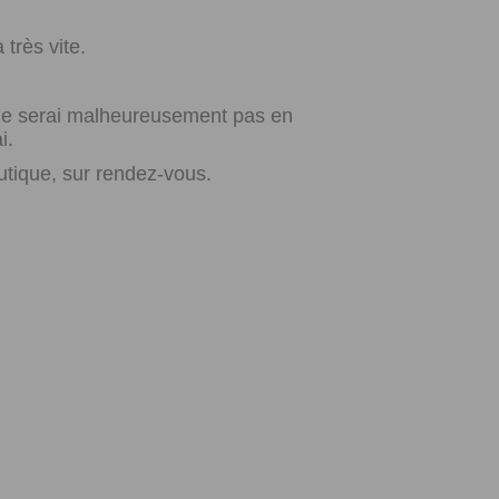
très vite.
e ne serai malheureusement pas en
i.
utique, sur rendez-vous.