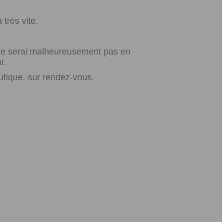
très vite.
e ne serai malheureusement pas en
i.
utique, sur rendez-vous.