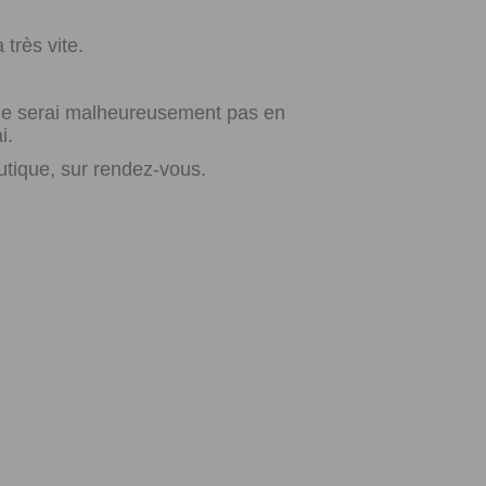
très vite.
e ne serai malheureusement pas en
i.
utique, sur rendez-vous.